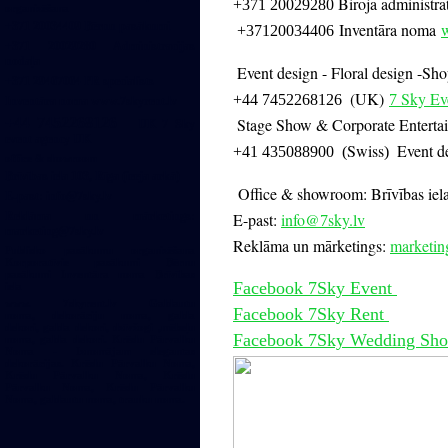
Biroja administra
+371 20029280
organizēšana
+371 20034409 Bērnu pasākumi
Inventāra noma
+37120034406
+371 20029280 Administracijas
nodaļa
Event design - Floral design -Sh
+371 29467064 PR specialists
(
UK)
Sky Ev
+44 7452268126
7
Inventāra noma www.7skyrent.lv
+44 7452268126
Stage Show & Corporate Entert
UK 7 Sky
event agency UK
Swiss
Event d
+41 435088900
(
)
office & showroom
Brīvības iela 103, Rīga (ieeja arkā)
Office & showroom
: Brīvības iel
E-past: info@7sky.lv
Reklāma un mārketings:
E-past:
info@
sky.lv
7
marketing@7sky.lv
Reklāma un mārketings:
marketi
Publisko pasākumu organizēšana
Korporatīvie pasākumi Bērnu
pasākumi
Inventāra noma Brīvības
Facebook 7Sky Event
iela
www. 7skyrent.lv Galdautu
Facebook 7Sky Rent
noma, dekorāciju noma, galda
dekori, galda dekori, dzīvžogi ,mēbeļu
Facebook 7Sky Wedding Sh
noma, galda dekori. Krēslu Pārvalku
Noma - Iznomājam elegantas
dekorācijas. Krēslu Pārvalku Noma,
Krēslu Pārvalku Noma, Krēslu
Pārvalku Noma, Krēslu Pārvalku
Noma, galdautu noma, trauku noma.