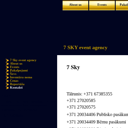
About us
Events
Pakal
7 SKY event agency
7 Sky event agency
About us
Sky
7
Events
Pakalpojumi
Šovs
Inventāra noma
Cenas
Reportāža
Kontakti
Tālrunis:
+371 67385355
7 SKY
+371 27020585
7 Sky, 7S, 7sky wedding, 7 sky
entertainment, 7sky management
+371 27020575
Tālrunis: +371 67385355
Publisko pasāku
+371 20034406
+371 27020585
Bērnu pasākumi
+371 27020575
+371 20034409
+371 20034406 Publisko pasākumu